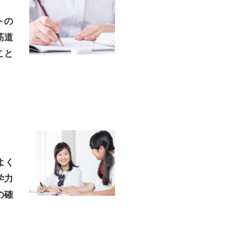
トの
筋道
こと
よく
学力
の確