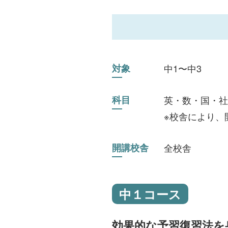
対象
中1〜中3
科目
英・数・国・社
※校舎により、
開講校舎
全校舎
中１コース
効果的な予習復習法を