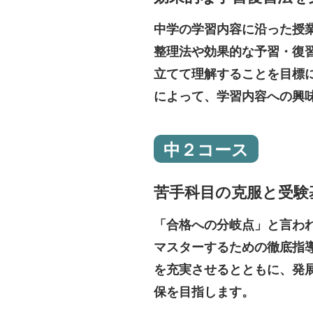
中学の学習内容に沿った授
整理法や効果的な予習・復
立てて理解することを目標
によって、学習内容への興
中２コース
苦手科目の克服と
受験
「合格への分岐点」と言わ
マスターするための徹底指
を充実させるとともに、発
保を目指します。