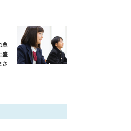
の豊
に盛
まさ