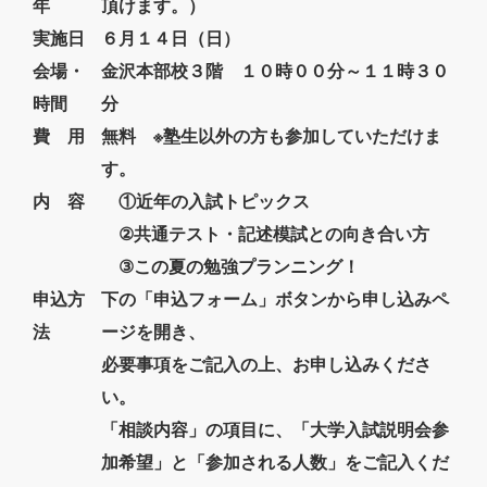
年
頂けます。）
実施日
６月１４日（日）
会場・
金沢本部校３階 １０時００分～１１時３０
時間
分
費 用
無料 ※塾生以外の方も参加していただけま
す。
内 容
①近年の入試トピックス
②共通テスト・記述模試との向き合い方
③この夏の勉強プランニング！
申込方
下の「申込フォーム」ボタンから申し込みペ
法
ージを開き、
必要事項をご記入の上、お申し込みくださ
い。
「相談内容」の項目に、「大学入試説明会参
加希望」と「参加される人数」を
ご記入くだ