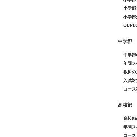
小学部
小学部
QUR
中学部
中学部
年間ス
教科の
入試対
コース
高校部
高校部
年間ス
コース