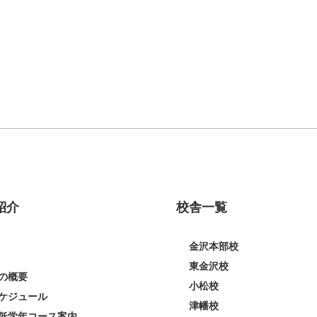
紹介
校舎一覧
金沢本部校
東金沢校
の概要
小松校
ケジュール
津幡校
低学年コース案内