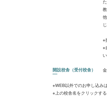
た
教
他
じ
※
※
い
開設校舎（受付校舎）
金
※WEB以外でのお申し込みは 
※上の校舎名をクリックす