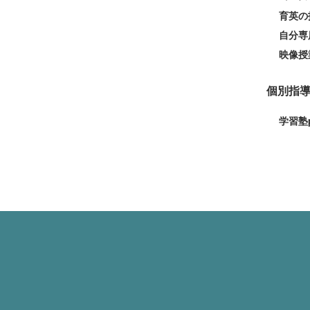
育英の
自分専用
映像授
個別指
学習塾p