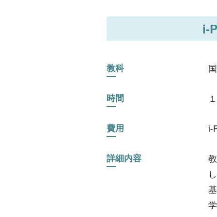
i
教科
国
時間
１
費用
i
詳細内容
教
し
基
学