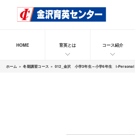
HOME
育英とは
コース紹介
ホーム
»
冬期講習コース
»
012_金沢 小学3年生～小学6年生 i-Perso