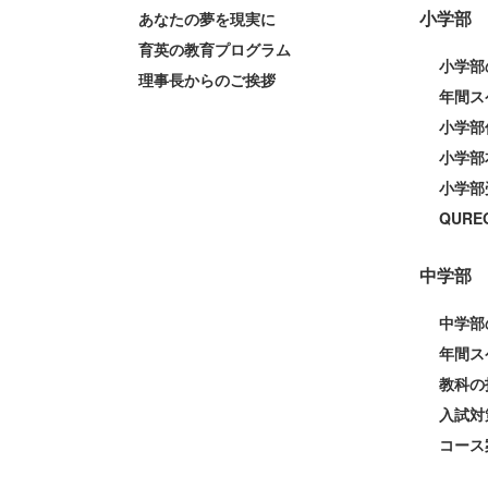
小学部
あなたの夢を現実に
育英の教育プログラム
小学部
理事長からのご挨拶
年間ス
小学部
小学部
小学部
QUR
中学部
中学部
年間ス
教科の
入試対
コース