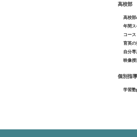
高校部
高校部
年間ス
コース
育英の
自分専用
映像授
個別指
学習塾p