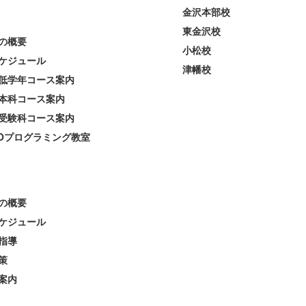
金沢本部校
東金沢校
の概要
小松校
ケジュール
津幡校
低学年コース案内
本科コース案内
受験科コース案内
EOプログラミング教室
の概要
ケジュール
指導
策
案内