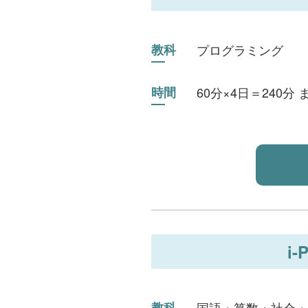
教科
プログラミング
時間
60分×4日＝240分
i
教科
国語・算数・社会・